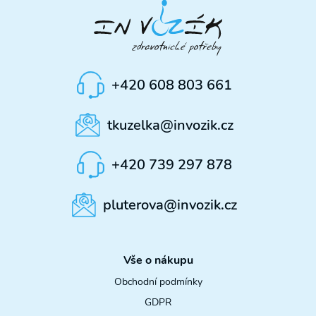
+420 608 803 661
tkuzelka@invozik.cz
❯
✕
Elektrické
+420 739 297 878
pohony
S námi již žádnou akční nabídku
Podložky,
pluterova@invozik.cz
nepropásnete!
sedáky a
zádové
Přihlaste se k odběru novinek a mějte přehled o
opěrky
našich akčních nabídkách.
Vše o nákupu
Polohovací
křesla
Obchodní podmínky
GDPR
Pomůcky