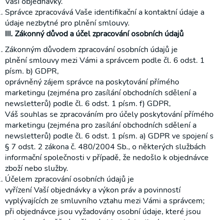
Vaší objednávky.
na WC
Správce zpracovává Vaše identifikační a kontaktní údaje a
Půjčovna
údaje nezbytné pro plnění smlouvy.
III. Zákonný důvod a účel zpracování osobních údajů
Rehabilitační
přístroje
Zákonným důvodem zpracování osobních údajů je
plnění smlouvy mezi Vámi a správcem podle čl. 6 odst. 1
písm. b) GDPR,
oprávněný zájem správce na poskytování přímého
marketingu (zejména pro zasílání obchodních sdělení a
newsletterů) podle čl. 6 odst. 1 písm. f) GDPR,
Váš souhlas se zpracováním pro účely poskytování přímého
marketingu (zejména pro zasílání obchodních sdělení a
newsletterů) podle čl. 6 odst. 1 písm. a) GDPR ve spojení s
§ 7 odst. 2 zákona č. 480/2004 Sb., o některých službách
informační společnosti v případě, že nedošlo k objednávce
zboží nebo služby.
Účelem zpracování osobních údajů je
vyřízení Vaší objednávky a výkon práv a povinností
vyplývajících ze smluvního vztahu mezi Vámi a správcem;
při objednávce jsou vyžadovány osobní údaje, které jsou