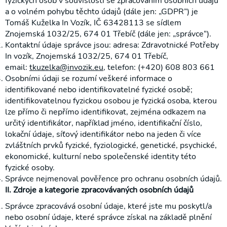
fyzických osob v souvislosti se zpracováním osobních údajů
a o volném pohybu těchto údajů (dále jen: „GDPR”) je
Tomáš Kuželka In Vozík, IČ 63428113 se sídlem
Znojemská 1032/25, 674 01 Třebíč (dále jen: „správce“).
Kontaktní údaje správce jsou: adresa: Zdravotnické Potřeby
In vozík, Znojemská 1032/25, 674 01 Třebíč,
email:
tkuzelka@invozik.eu
, telefon: (+420) 608 803 661
Osobními údaji se rozumí veškeré informace o
identifikované nebo identifikovatelné fyzické osobě;
identifikovatelnou fyzickou osobou je fyzická osoba, kterou
❯
lze přímo či nepřímo identifikovat, zejména odkazem na
Elektrické
určitý identifikátor, například jméno, identifikační číslo,
pohony
lokační údaje, síťový identifikátor nebo na jeden či více
Podložky,
zvláštních prvků fyzické, fyziologické, genetické, psychické,
sedáky a
ekonomické, kulturní nebo společenské identity této
zádové
fyzické osoby.
opěrky
Správce nejmenoval pověřence pro ochranu osobních údajů.
II. Zdroje a kategorie zpracovávaných osobních údajů
Polohovací
křesla
Správce zpracovává osobní údaje, které jste mu poskytl/a
nebo osobní údaje, které správce získal na základě plnění
Pomůcky