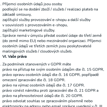
Příjemci osobních údajů jsou osoby
podílející se na dodání zboží / služeb / realizaci plateb na
základě smlouvy,
zajišťující služby provozování e-shopu a další služby
v souvislosti s provozováním e-shopu,
✕
zajišťující marketingové služby.
Správce nemá v úmyslu předat osobní údaje do třetí země
(do země mimo EU) nebo mezinárodní organizaci. Příjemci
S námi již žádnou akční nabídku
osobních údajů ve třetích zemích jsou poskytovatelé
nepropásnete!
mailingových služeb / cloudových služeb.
VI. Vaše práva
Přihlaste se k odběru novinek a mějte přehled o
Za podmínek stanovených v GDPR máte
našich akčních nabídkách.
právo na přístup ke svým osobním údajům dle čl. 15 GDPR,
právo opravu osobních údajů dle čl. 16 GDPR, popřípadě
omezení zpracování dle čl. 18 GDPR.
právo na výmaz osobních údajů dle čl. 17 GDPR.
právo vznést námitku proti zpracování dle čl. 21 GDPR a
právo na přenositelnost údajů dle čl. 20 GDPR.
právo odvolat souhlas se zpracováním písemně nebo
elektronicky na adresu nebo email správce uvedený v čl. III