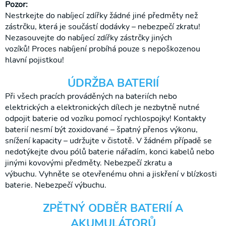
Pozor:
Nestrkejte do nabíjecí zdířky žádné jiné předměty než
zástrčku, která je součástí dodávky – nebezpečí zkratu!
Nezasouvejte do nabíjecí zdířky zástrčky jiných
vozíků! Proces nabíjení probíhá pouze s nepoškozenou
hlavní pojistkou!
ÚDRŽBA BATERIÍ
Při všech pracích prováděných na bateriích nebo
elektrických a elektronických dílech je nezbytně nutné
odpojit baterie od vozíku pomocí rychlospojky! Kontakty
baterií nesmí být zoxidované – špatný přenos výkonu,
snížení kapacity – udržujte v čistotě. V žádném případě se
nedotýkejte dvou pólů baterie nářadím, konci kabelů nebo
jinými kovovými předměty. Nebezpečí zkratu a
výbuchu. Vyhněte se otevřenému ohni a jiskření v blízkosti
baterie. Nebezpečí výbuchu.
ZPĚTNÝ ODBĚR BATERIÍ A
AKUMULÁTORŮ