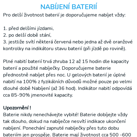
NABÍJENÍ BATERIÍ
Pro delší životnost baterií je doporučujeme nabíjet vždy:
1. před delšími jízdami,
2. po delší době stání,
3. jestliže svítí některá červená nebo jedna až dvě oranžové
kontrolky na indikátoru stavu baterií (při jízdě po rovině).
❯
Plné nabití baterií trvá zhruba 12 až 15 hodin dle kapacity
baterií a použité nabíječky. Doporučujeme baterie
Elektrické
přednostně nabíjet přes noc. U gelových baterií je úplné
pohony
nabití na 100% z fyzikálních důvodů možné pouze po velmi
Podložky,
dlouhé době Nabíjení (až 36 hod). Indikátor nabití odpovídá
sedáky a
cca 85-90% jmenovité kapacity.
zádové
opěrky
Upozornění !
Baterie nikdy nenechávejte vybité! Baterie dobíjejte vždy
Polohovací
tak dlouho, dokud na nabíječce nesvítí indikace ukončení
křesla
nabíjení. Ponechání zapnuté nabíječky přes tuto dobu
Pomůcky
bateriím jen prospěje. Baterie mají životnost cca 500 -600