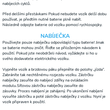
na WC
nabíjecích cyklů.
Půjčovna
Před delšími přestávkami Pokud nebudete vozík delší dobu
Rehabilitační
používat, je předtím nutné baterie plně nabít.
přístroje
Následně odpojte baterie od vozíku pomocí rychlospojky.
NABÍJEČKA
Používejte pouze nabíječku odpovídající typu baterie! Jinak
se baterie mohou zničit. Řiďte se přiloženým návodem k
použití. Pokud jste neobdrželi návod, vyžádejte si ho u
svého dodavatele elektrického vozíku.
Vypněte vozík a brzdovou páku přepněte do polohy „jízda“.
Zabráníte tak nechtěnému rozjezdu vozíku. Zástrčku
nabíječky zasuňte do nabíjecí zdířky na ovládacím
modulu.Síťovou zástrčku nabíječky zasuňte do
zásuvky. Proces nabíjení je zahájený. Po ukončení nabíjení
vysuňte zástrčku a poté zástrčku nabíječky z vozíku. Nyní je
vozík připraven k použití.