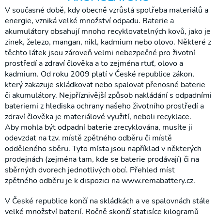
V současné době, kdy obecně vzrůstá spotřeba materiálů a
energie, vzniká velké množství odpadu. Baterie a
akumulátory obsahují mnoho recyklovatelných kovů, jako je
zinek, železo, mangan, nikl, kadmium nebo olovo. Některé z
těchto látek jsou zároveň velmi nebezpečné pro životní
prostředí a zdraví člověka a to zejména rtuť, olovo a
kadmium. Od roku 2009 platí v České republice zákon,
který zakazuje skládkovat nebo spalovat přenosné baterie
✕
či akumulátory. Nejpříznivější způsob nakládání s odpadními
bateriemi z hlediska ochrany našeho životního prostředí a
S námi již žádnou akční nabídku
zdraví člověka je materiálové využití, neboli recyklace.
Aby mohla být odpadní baterie zrecyklována, musíte ji
nepropásnete!
odevzdat na tzv. místě zpětného odběru či místě
odděleného sběru. Tyto místa jsou například v některých
Přihlaste se k odběru novinek a mějte přehled o
prodejnách (zejména tam, kde se baterie prodávají) či na
našich akčních nabídkách.
sběrných dvorech jednotlivých obcí. Přehled míst
zpětného odběru je k dispozici na www.remabattery.cz.
V České republice končí na skládkách a ve spalovnách stále
velké množství baterií. Ročně skončí statisíce kilogramů