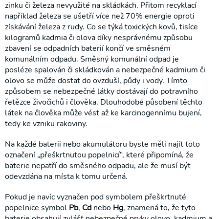
zinku či železa nevyužité na skládkách. Přitom recyklací
například železa se ušetří více než 70% energie oproti
získávání železa z rudy. Co se týká toxických kovů, tisíce
kilogramů kadmia či olova díky nesprávnému způsobu
zbavení se odpadních baterií končí ve směsném
komunálním odpadu. Směsný komunální odpad je
posléze spalován či skládkován a nebezpečné kadmium či
olovo se může dostat do ovzduší, půdy i vody. Tímto
způsobem se nebezpečné látky dostávají do potravního
řetězce živočichů i člověka. Dlouhodobé působení těchto
látek na člověka může vést až ke karcinogennímu bujení,
tedy ke vzniku rakoviny.
Na každé baterii nebo akumulátoru byste měli najít toto
označení „přeškrtnutou popelnicí“, které připomíná, že
baterie nepatří do směsného odpadu, ale že musí být
odevzdána na místa k tomu určená.
Pokud je navíc vyznačen pod symbolem přeškrtnuté
popelnice symbol
Pb
,
Cd
nebo
Hg
, znamená to, že tyto
baterie obsahují zvlášť nebezpečné prvky olovo, kadmium a