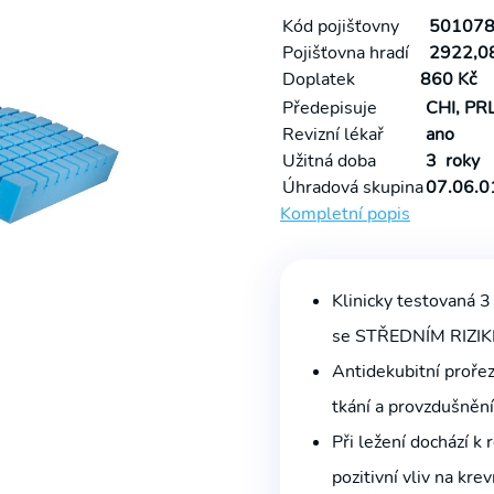
Kód pojišťovny
501078
Pojišťovna hradí
2922,08
Doplatek
860 Kč
Předepisuje
CHI, PR
Revizní lékař
ano
Užitná doba
3 roky
Úhradová skupina
07.06.0
Kompletní popis
Klinicky testovaná 3
se STŘEDNÍM RIZI
Antidekubitní proře
tkání a provzdušnění
Při ležení dochází k
pozitivní vliv na kre