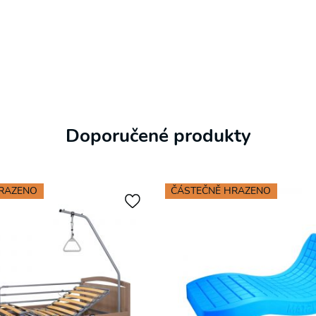
Přihlaste se k odběru novinek a mějte přehled o našich
akčních nabídkách.
Doporučené produkty
HRAZENO
ČÁSTEČNĚ HRAZENO