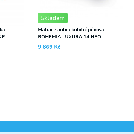
Skladem
ská
Matrace antidekubitní pěnová
KP
BOHEMIA LUXURA 14 NEO
9 869
Kč