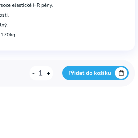
ysoce elastické HR pěny.
osti.
lný.
 170kg.
Matrace
-
+
Přidat do košíku
antidekubitní
✕
pěnová
BOHEMIA
CLINIC
14
NEO