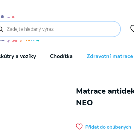
ducts
rch
skútry a vozíky
Chodítka
Zdravotní matrace
Matrace antide
NEO
Přidat do oblíbených