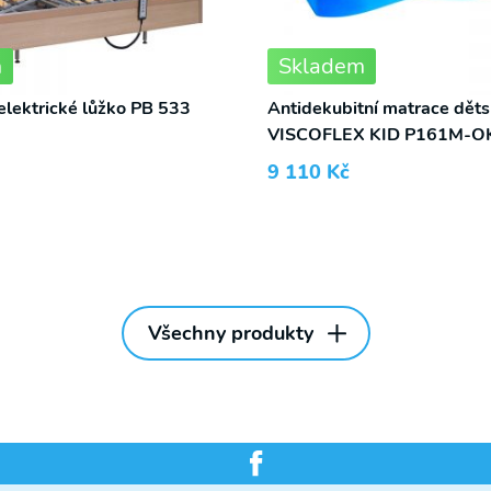
m
Skladem
elektrické lůžko PB 533
Antidekubitní matrace dět
VISCOFLEX KID P161M-O
9 110
Kč
Všechny produkty