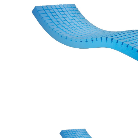
❯
Elektrické
pohony
Podložky,
sedáky a
zádové
opěrky
Polohovací
křesla