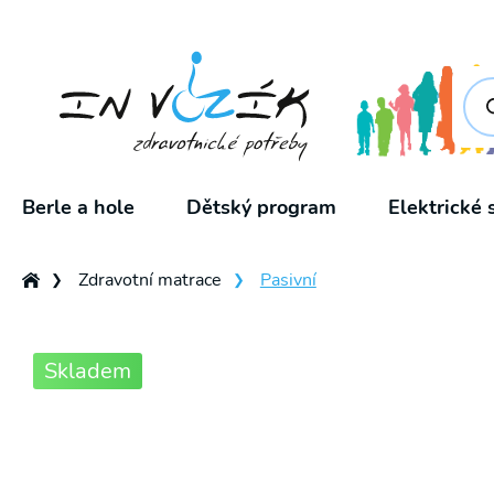
Pro
sea
Berle a hole
Dětský program
Elektrické 
Zdravotní matrace
Pasivní
❯
❯
Skladem