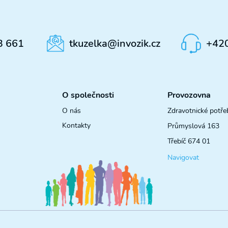
3 661
tkuzelka@invozik.cz
+42
O společnosti
Provozovna
O nás
Zdravotnické potře
Kontakty
Průmyslová 163
Třebíč 674 01
Navigovat