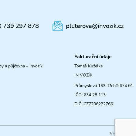
0 739 297 878
pluterova@invozik.cz
Fakturační údaje
by a půjčovna – Invozík
Tomáš Kuželka
IN VOZÍK
Průmyslová 163, Třebíč 674 01
IČO: 634 28 113
DIČ: CZ7206272766