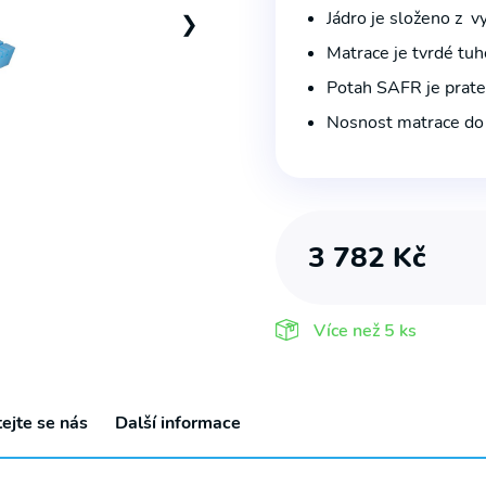
Jádro je složeno z v
❯
Matrace je tvrdé tuh
Potah SAFR je prate
Nosnost matrace do
3 782
Kč
Více než
5 ks
S námi již žádnou akční nabídku
ejte se nás
Další informace
nepropásnete!