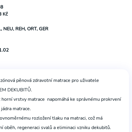
8
 Kč
L, NEU, REH, ORT, GER
1.02
 zónová pěnová zdravotní matrace pro uživatele
KEM DEKUBITŮ.
z horní vrstvy matrace napomáhá ke správnému prokrvení
 jádra matrace.
 rovnoměrnému rozložení tlaku na matraci, což má
vní oběh, regeneraci svalů a eliminaci vzniku dekubitů.