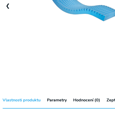
Pomůcky
❮
na WC
Půjčovna
Rehabilitační
přístroje
Vlastnosti produktu
Parametry
Hodnocení (0)
Zept