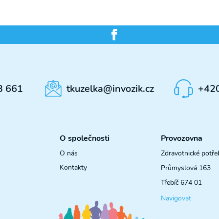
3 661
tkuzelka@invozik.cz
+42
O společnosti
Provozovna
O nás
Zdravotnické potře
Kontakty
Průmyslová 163
Třebíč 674 01
Navigovat