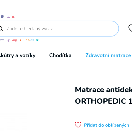
ducts
rch
skútry a vozíky
Chodítka
Zdravotní matrace
Matrace antide
ORTHOPEDIC 
Přidat do oblíbených