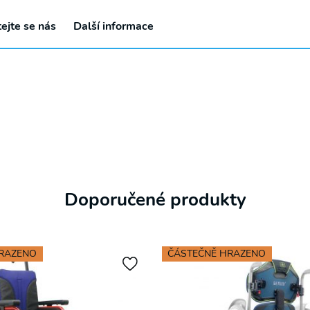
nepropásnete!
ejte se nás
Další informace
Přihlaste se k odběru novinek a mějte přehled o našich
akčních nabídkách.
Doporučené produkty
HRAZENO
ČÁSTEČNĚ HRAZENO