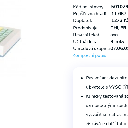
Kód pojišťovny
501079
Pojišťovna hradí
11 687 
Doplatek
1273 K
Předepisuje
CHI, PR
Revizní lékař
ano
Užitná doba
3 roky
Úhradová skupina
07.06.0
Kompletní popis
Pasivní antidekubitn
uživatele s VYSOKÝM
Klinicky testovaná 
samostatnými kostka
vytvořit si matraci 
získáváte další tuho