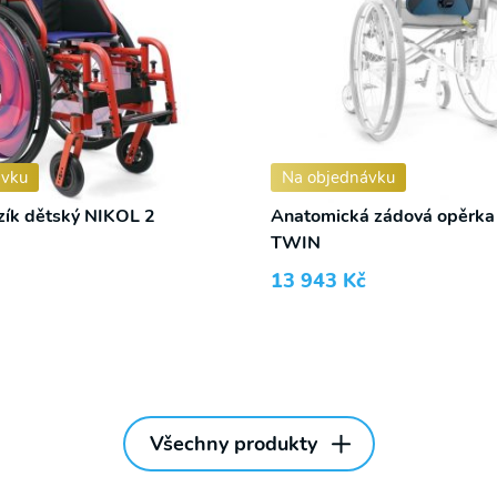
ávku
Na objednávku
ozík dětský NIKOL 2
Anatomická zádová opěrk
TWIN
13 943
Kč
Všechny produkty