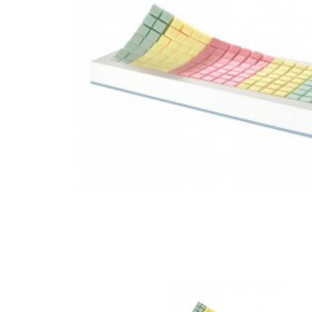
❯
Elektrické
pohony
Podložky,
sedáky a
zádové
opěrky
Polohovací
křesla