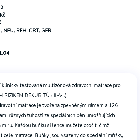
2
Kč
č
L, NEU, REH, ORT, GER
1.04
í klinicky testovaná multizónová zdravotní matrace pro
 RIZIKEM DEKUBITŮ (III.-VI.)
zdravotní matrace je tvořena zpevněným rámem a 126
mi různých tuhostí ze speciálních pěn umožňujících
na míru. Každou buňku si lehce můžete otočit, čímž
st celé matrace. Buňky jsou vsazeny do speciální mřížky,