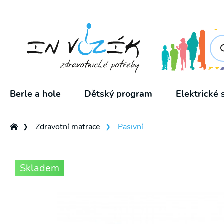
Pro
sea
Berle a hole
Dětský program
Elektrické 
Zdravotní matrace
Pasivní
❯
❯
Skladem