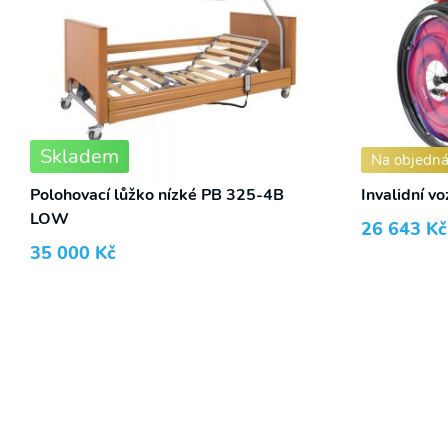
Skladem
Na objedn
Polohovací lůžko nízké PB 325-4B
Invalidní v
LOW
26 643
Kč
35 000
Kč