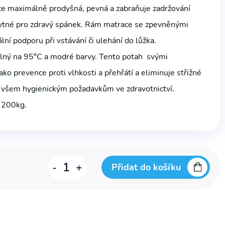
ce maximálně prodyšná, pevná a zabraňuje zadržování
zbytné pro zdravý spánek. Rám matrace se zpevněnými
lní podporu při vstávání či ulehání do lůžka.
lný na 95°C a modré barvy. Tento potah svými
ako prevence proti vlhkosti a přehřátí a eliminuje střižné
dá všem hygienickým požadavkům ve zdravotnictví.
 200kg.
Matrace
-
+
Přidat do košíku
✕
antidekubitní
pěnová
BOHEMIA