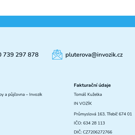
0 739 297 878
pluterova@invozik.cz
Fakturační údaje
by a půjčovna – Invozík
Tomáš Kuželka
IN VOZÍK
Průmyslová 163, Třebíč 674 01
IČO: 634 28 113
DIČ: CZ7206272766