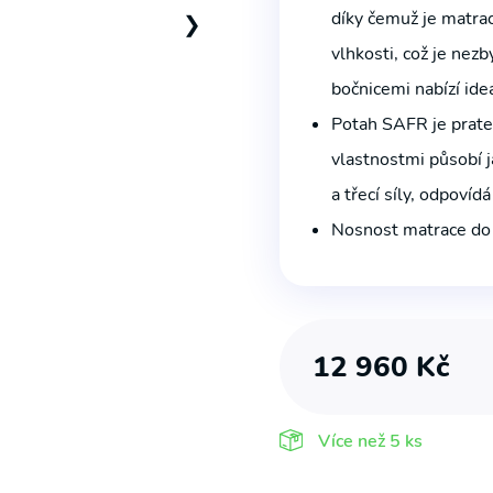
díky čemuž je matra
❯
vlhkosti, což je ne
bočnicemi nabízí ideá
Potah SAFR je prate
vlastnostmi působí j
a třecí síly, odpoví
Nosnost matrace do
12 960
Kč
Více než
5 ks
S námi již žádnou akční nabídku