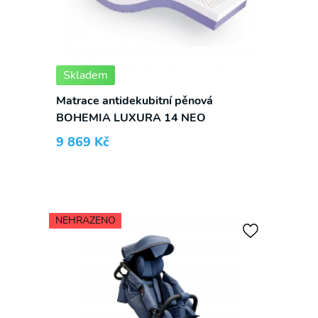
Skladem
Matrace antidekubitní pěnová
BOHEMIA LUXURA 14 NEO
9 869
Kč
✕
S námi již žádnou akční nabídku
nepropásnete!
NEHRAZENO
Přihlaste se k odběru novinek a mějte přehled o
našich akčních nabídkách.