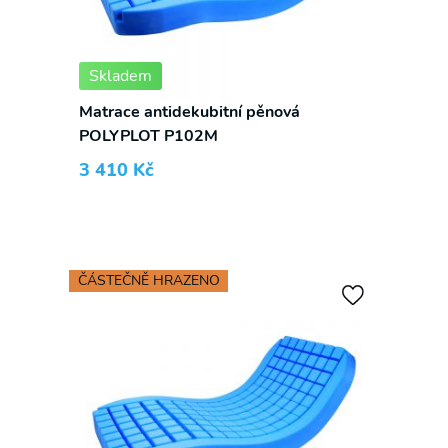
Skladem
Matrace antidekubitní pěnová
POLYPLOT P102M
3 410
Kč
ČÁSTEČNĚ HRAZENO