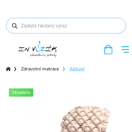
Products
search
Zdravotní matrace
Aktivní
❯
❯
Skladem