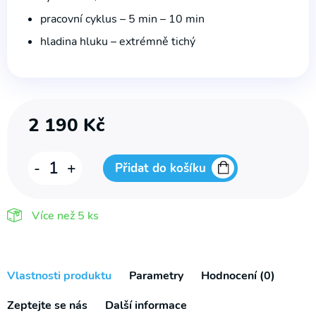
pracovní cyklus – 5 min – 10 min
hladina hluku – extrémně tichý
2 190
Kč
MAtrace
-
+
Přidat do košíku
antidekubitní
vzduchová
Více než
5 ks
s
kompresorem
MAT
Vlastnosti produktu
Parametry
Hodnocení (0)
X1
Zeptejte se nás
Další informace