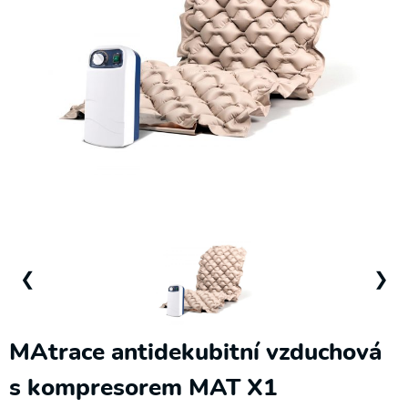
❯
Elektrické
pohony
Podložky,
sedáky a
❮
❯
zádové
opěrky
Polohovací
MAtrace antidekubitní vzduchová
křesla
s kompresorem MAT X1
Pomůcky