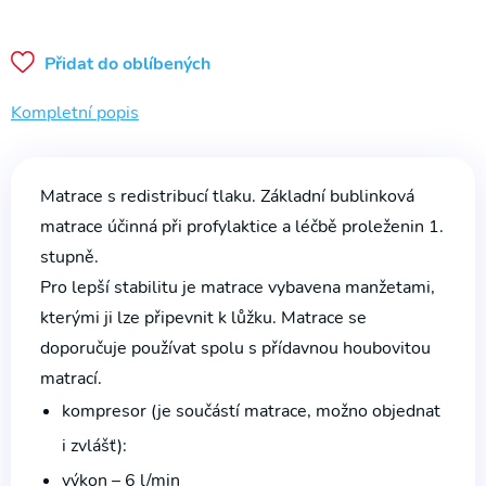
na WC
Půjčovna
Přidat do oblíbených
Rehabilitační
přístroje
Kompletní popis
Matrace s redistribucí tlaku. Základní bublinková
matrace účinná při profylaktice a léčbě proleženin 1.
stupně.
Pro lepší stabilitu je matrace vybavena manžetami,
kterými ji lze připevnit k lůžku. Matrace se
doporučuje používat spolu s přídavnou houbovitou
matrací.
kompresor (je součástí matrace, možno objednat
i zvlášť):
výkon – 6 l/min