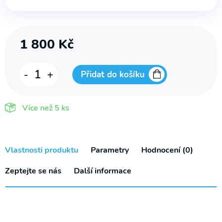
1 800
Kč
Nástavec
-
+
Přidat do košíku
na
WC
Více než
5 ks
přenosný
500
DELUXE
Vlastnosti produktu
Parametry
Hodnocení (0)
množství
Zeptejte se nás
Další informace