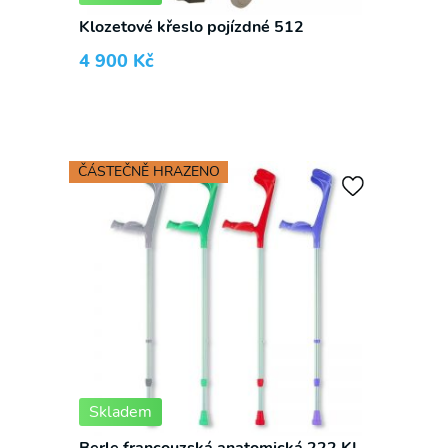
Klozetové křeslo pojízdné 512
4 900
Kč
ČÁSTEČNĚ HRAZENO
Skladem
Berle francouzská anatomická 222 KL-