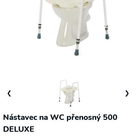
❯
Elektrické
pohony
Podložky,
sedáky a
❮
❯
zádové
opěrky
Polohovací
Nástavec na WC přenosný 500
křesla
DELUXE
Pomůcky