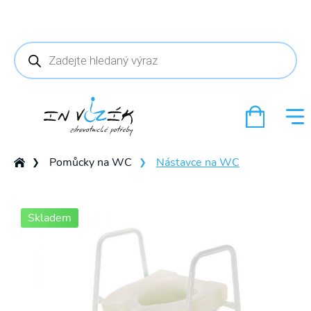
Products
search
Pomůcky na WC
Nástavce na WC
❯
❯
Skladem