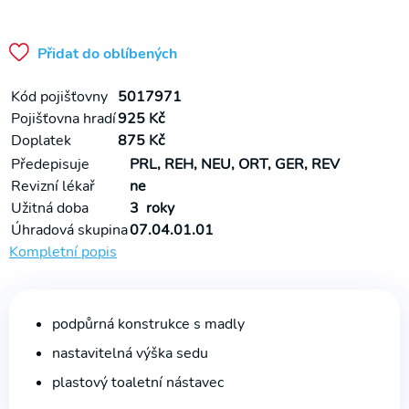
na WC
Půjčovna
Přidat do oblíbených
Rehabilitační
přístroje
Kód pojišťovny
5017971
Pojišťovna hradí
925 Kč
Doplatek
875 Kč
Předepisuje
PRL, REH, NEU, ORT, GER, REV
Revizní lékař
ne
Užitná doba
3 roky
Úhradová skupina
07.04.01.01
Kompletní popis
podpůrná konstrukce s madly
nastavitelná výška sedu
plastový toaletní nástavec