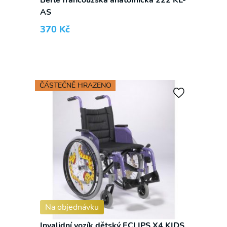
AS
370
Kč
ČÁSTEČNĚ HRAZENO
Na objednávku
Invalidní vozík dětský ECLIPS X4 KIDS