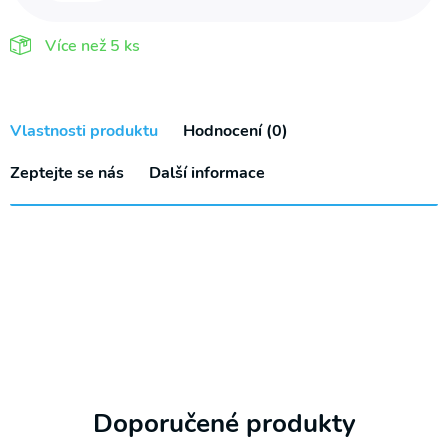
protiskluzový
pětihrotý
Více než
5 ks
100
CTW
množství
Vlastnosti produktu
Hodnocení (0)
Zeptejte se nás
Další informace
Doporučené produkty