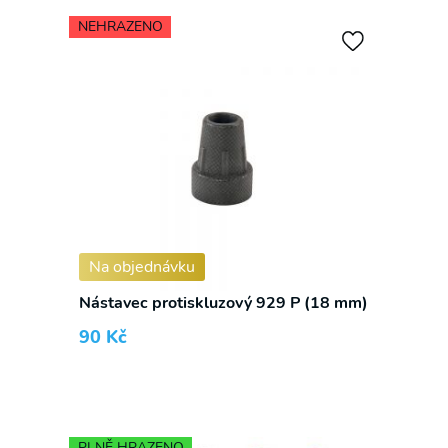
NEHRAZENO
✕
S námi již žádnou akční nabídku
nepropásnete!
Přihlaste se k odběru novinek a mějte přehled o
našich akčních nabídkách.
Na objednávku
Nástavec protiskluzový 929 P (18 mm)
90
Kč
PLNĚ HRAZENO