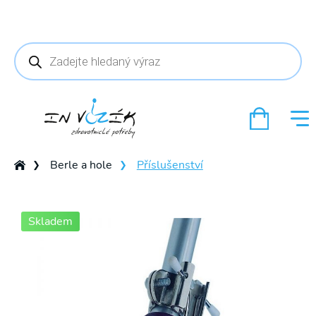
Products
search
Berle a hole
Příslušenství
❯
❯
Skladem