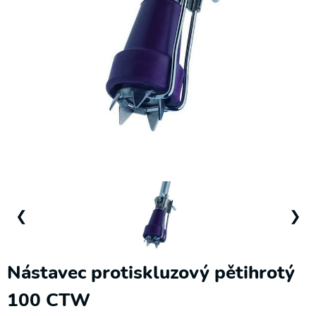
❯
Elektrické
pohony
Podložky,
sedáky a
❮
❯
zádové
opěrky
Polohovací
Nástavec protiskluzový pětihrotý
křesla
100 CTW
Pomůcky