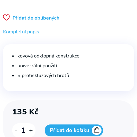
na WC
Půjčovna
Přidat do oblíbených
Rehabilitační
přístroje
Kompletní popis
kovová odklopná konstrukce
univerzální použití
5 protiskluzových hrotů
135
Kč
Nástavec
-
+
Přidat do košíku