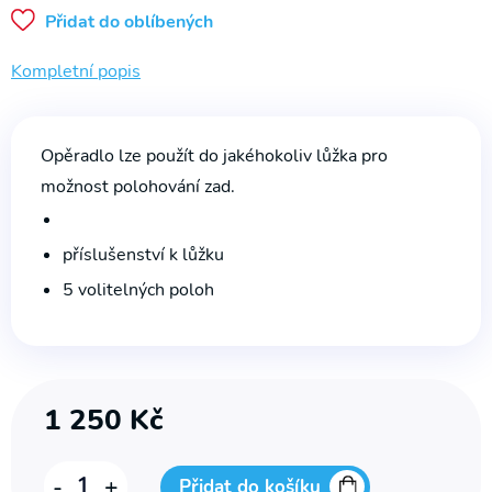
na WC
Přidat do oblíbených
Půjčovna
Kompletní popis
Rehabilitační
přístroje
Opěradlo lze použít do jakéhokoliv lůžka pro
možnost polohování zad.
příslušenství k lůžku
5 volitelných poloh
1 250
Kč
Opěradlo
-
+
Přidat do košíku