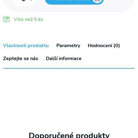
pod
záda
Více než
5 ks
5407
množství
Vlastnosti produktu
Parametry
Hodnocení (0)
Zeptejte se nás
Další informace
Doporučené produkty