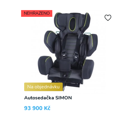
NEHRAZENO
✕
S námi již žádnou akční nabídku
nepropásnete!
Přihlaste se k odběru novinek a mějte přehled o
našich akčních nabídkách.
Na objednávku
Autosedačka SIMON
93 900
Kč