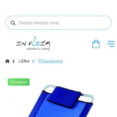
Products
search
Lůžka
Příslušenství
❯
❯
Skladem