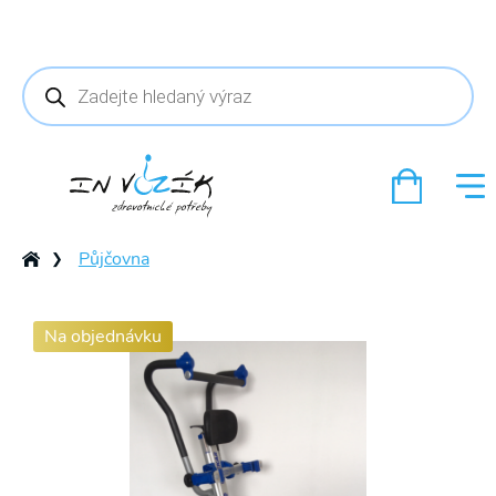
Products
search
Půjčovna
❯
Na objednávku