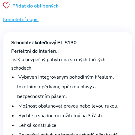
na WC
Přidat do oblíbených
Půjčovna
Kompletní popis
Rehabilitační
přístroje
Schodolez kolečkový PT S130
Perfektní do interiéru.
Jistý a bezpečný pohyb i na strmých točitých
schodech.
Vybaven integrovaným pohodlným křeslem,
loketními opěrkami, opěrkou hlavy a
bezpečnostním pásem.
Možnost obsluhovat pravou nebo levou rukou.
Rychle a snadno rozložitelný na 3 části.
Lehká konstrukce.
Bezpečný pohyb na hranách schodů díky brzdě.