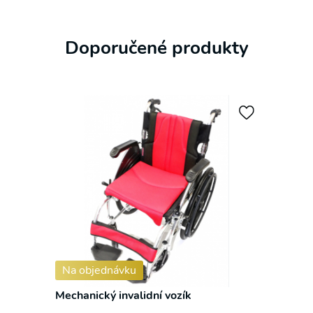
✕
Doporučené produkty
S námi již žádnou akční nabídku
nepropásnete!
Přihlaste se k odběru novinek a mějte přehled o
našich akčních nabídkách.
Na objednávku
Mechanický invalidní vozík