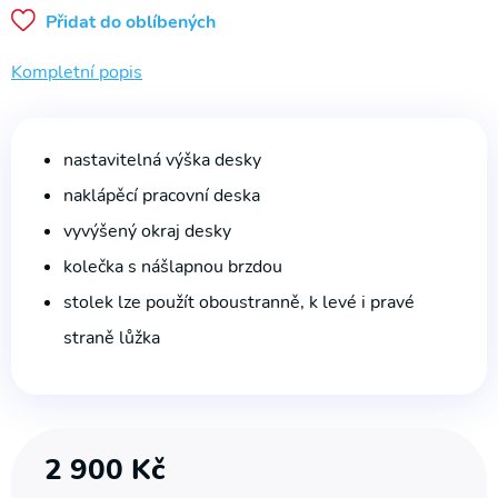
na WC
Přidat do oblíbených
Půjčovna
Kompletní popis
Rehabilitační
přístroje
nastavitelná výška desky
naklápěcí pracovní deska
vyvýšený okraj desky
kolečka s nášlapnou brzdou
stolek lze použít oboustranně, k levé i pravé
straně lůžka
2 900
Kč