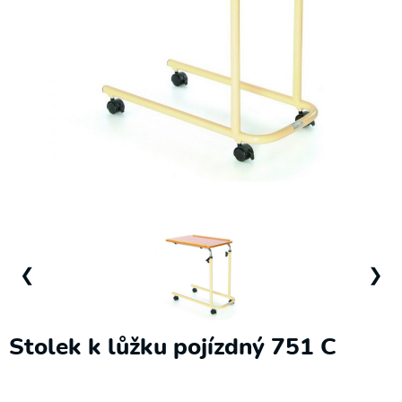
❯
Elektrické
pohony
Podložky,
sedáky a
❮
❯
zádové
opěrky
Polohovací
Stolek k lůžku pojízdný 751 C
křesla
Pomůcky