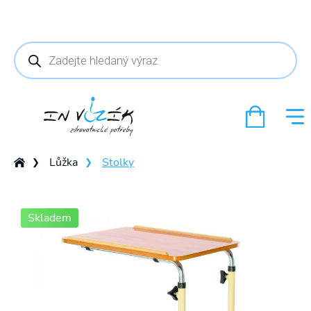
Products
search
Lůžka
Stolky
❯
❯
Skladem