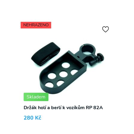
✕
NEHRAZENO
S námi již žádnou akční nabídku
nepropásnete!
Přihlaste se k odběru novinek a mějte přehled o
našich akčních nabídkách.
Skladem
Držák holí a berlí k vozíkům RP 82A
280
Kč