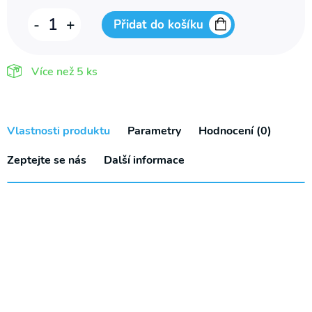
Stolek
-
+
Přidat do košíku
k
lůžku
Více než
5 ks
pojízdný
751
C
Vlastnosti produktu
Parametry
Hodnocení (0)
množství
Zeptejte se nás
Další informace