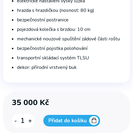
elektrické nastavení výšky lůžka
hrazda s hrazdičkou (nosnost: 80 kg)
bezpečnostní postranice
pojezdová kolečka s brzdou: 10 cm
mechanické nouzové spuštění zádové části roštu
bezpečnostní pojistka polohování
transportní skládací systém TLSU
dekor: přírodní vrstvený buk
35 000
Kč
Polohovací
-
+
Přidat do košíku
lůžko