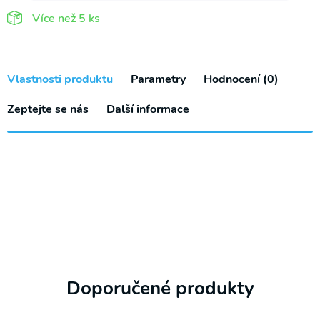
nízké
Více než
5 ks
PB
325-
4B
Vlastnosti produktu
Parametry
Hodnocení (0)
LOW
Zeptejte se nás
Další informace
množství
Doporučené produkty