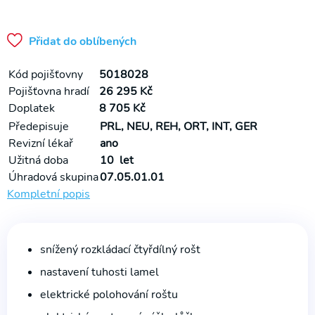
na WC
Půjčovna
Přidat do oblíbených
Rehabilitační
přístroje
Kód pojišťovny
5018028
Pojišťovna hradí
26 295 Kč
Doplatek
8 705 Kč
Předepisuje
PRL, NEU, REH, ORT, INT, GER
Revizní lékař
ano
Užitná doba
10 let
Úhradová skupina
07.05.01.01
Kompletní popis
snížený rozkládací čtyřdílný rošt
nastavení tuhosti lamel
elektrické polohování roštu