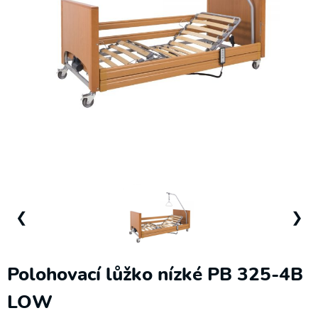
❯
Elektrické
pohony
Podložky,
sedáky a
❮
❯
zádové
opěrky
Polohovací
Polohovací lůžko nízké PB 325-4B
křesla
LOW
Pomůcky