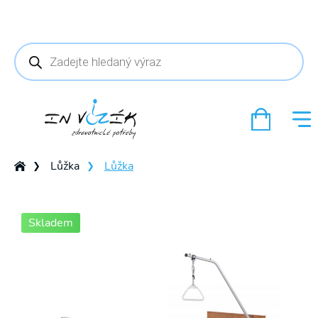
Products
search
Lůžka
Lůžka
❯
❯
Skladem