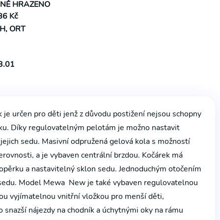
NĚ HRAZENO
6 Kč
H, ORT
3.01
 je určen pro děti jenž z důvodu postižení nejsou schopny
ku. Díky regulovatelným pelotám je možno nastavit
 jejich sedu. Masivní odpružená gelová kola s možností
erovnosti, a je vybaven centrální brzdou. Kočárek má
 opěrku a nastavitelný sklon sedu. Jednoduchým otočením
 sedu. Model Mewa New je také vybaven regulovatelnou
u vyjímatelnou vnitřní vložkou pro menší děti,
 snazší nájezdy na chodník a úchytnými oky na rámu