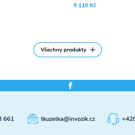
9 110
Kč
Všechny produkty
3 661
tkuzelka@invozik.cz
+42