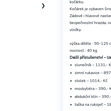
kočárku.
❯
Kočárek je vybaven šir
Zádové i hlavové nastav
bezpečnostní hrazda, n
vložky.
výška dítěte : 90-125 
nosnost : 40 kg
Další příslušenství – lz
slunečník – 1131,- 
zimní rukavice – 897
stolek – 1014,- Kč
moskytiéra – 390,- 
abdukční klín – 390,
taška na rukojeť – 1