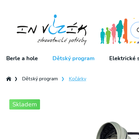
Pro
sea
Berle a hole
Dětský program
Elektrické 
Dětský program
Kočárky
❯
❯
Skladem