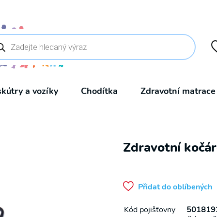
ducts
rch
skútry a vozíky
Chodítka
Zdravotní matrace
Zdravotní koč
Přidat do oblíbených
Kód pojišťovny
501819