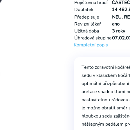
Pojišťovna hradí
ČÁSTEČ
Doplatek
14 482,8
Předepisuje
NEU, RE
Revizní lékař
ano
Užitná doba
3 roky
Úhradová skupina
07.02.0
Kompletní popis
Tento zdravotní kočárek
sedu v klasickém kočár
optimální přizpůsobení
aretace snadno tlumí n
nastavitelnou zádovou
je možno obrátit směr
hloubkou sedu zajištěno
nášlapným pedálem pro