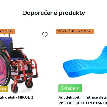
Doporučené produkty
HRAZENO
ČÁSTEČNĚ HRAZENO
Skladem
ávku
ozík dětský NIKOL 2
Antidekubitní matrace dět
VISCOFLEX KID P161M-O