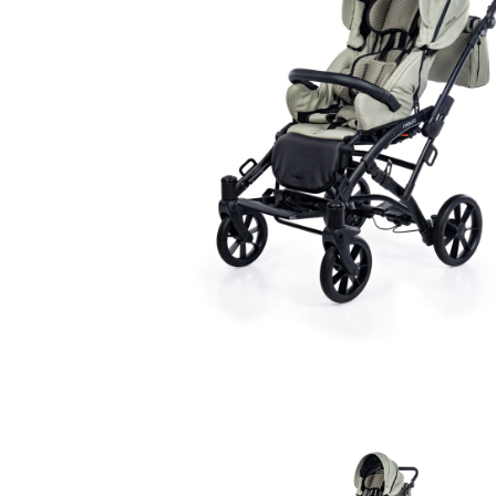
❯
Elektrické
pohony
Podložky,
sedáky a
zádové
opěrky
Polohovací
křesla