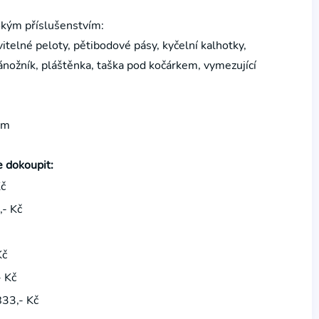
okým příslušenstvím:
itelné peloty, pětibodové pásy, kyčelní kalhotky,
ánožník, pláštěnka, taška pod kočárkem, vymezující
cm
e dokoupit:
Kč
,- Kč
Kč
- Kč
833,- Kč
✕