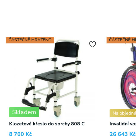
ČÁSTEČNĚ HRAZENO
ČÁSTEČNĚ 
Skladem
Na objedn
Klozetové křeslo do sprchy 808 C
Invalidní v
8 700
Kč
26 643
Kč