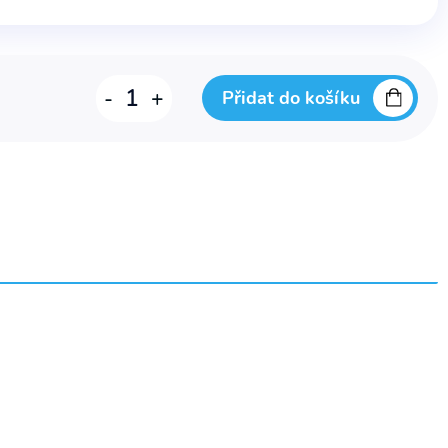
Zdravotní
-
+
Přidat do košíku
kočárek
speciální
MEWA
NEW
množství