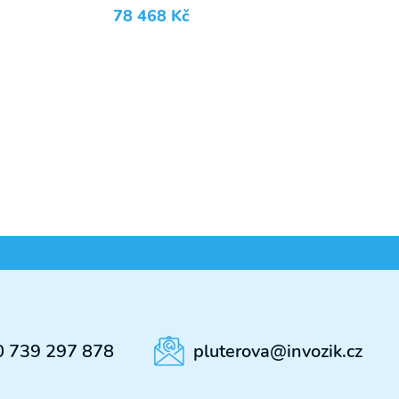
78 468
Kč
0 739 297 878
pluterova@invozik.cz